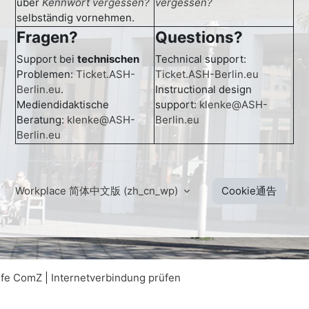
über
Kennwort vergessen?
vergessen?
selbständig vornehmen.
Fragen?
Questions?
Support bei
technischen
Technical support:
Problemen:
Ticket.ASH-
Ticket.ASH-Berlin.eu
Berlin.eu
.
Instructional design
Mediendidaktische
support:
klenke@ASH-
Beratung:
klenke@ASH-
Berlin.eu
Berlin.eu
Workplace 简体中文版 ‎(zh_cn_wp)‎
Cookie通告
lfe ComZ
|
Internetverbindung prüfen