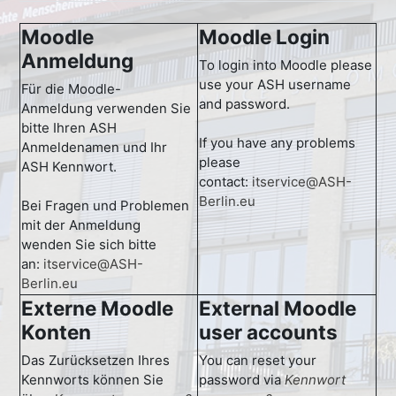
Moodle
Moodle Login
Anmeldung
To login into Moodle please
use your ASH username
Für die Moodle-
and password.
Anmeldung verwenden Sie
bitte Ihren ASH
If you have any problems
Anmeldenamen und Ihr
please
ASH Kennwort.
contact:
itservice@ASH-
Berlin.eu
Bei Fragen und Problemen
mit der Anmeldung
wenden Sie sich bitte
an:
itservice@ASH-
Berlin.eu
Externe Moodle
External Moodle
Konten
user accounts
Das Zurücksetzen Ihres
You can reset your
Kennworts können Sie
password via
Kennwort