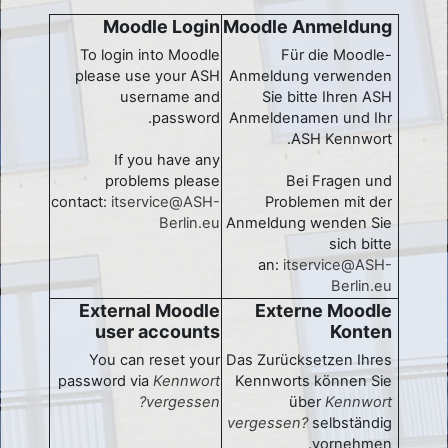
Moodle Login
Moodle Anmeldung
To login into Moodle
Für die Moodle-
please use your ASH
Anmeldung verwenden
username and
Sie bitte Ihren ASH
password.
Anmeldenamen und Ihr
ASH Kennwort.
If you have any
problems please
Bei Fragen und
contact:
itservice@ASH-
Problemen mit der
Berlin.eu
Anmeldung wenden Sie
sich bitte
an:
itservice@ASH-
Berlin.eu
External Moodle
Externe Moodle
user accounts
Konten
You can reset your
Das Zurücksetzen Ihres
password via
Kennwort
Kennworts können Sie
vergessen?
über
Kennwort
vergessen?
selbständig
vornehmen.